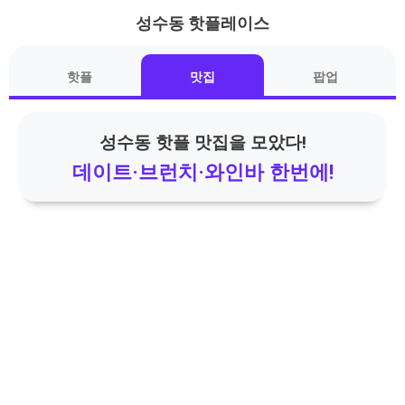
성수동 핫플레이스
기본 콘텐츠로 건너뛰기
핫플
맛집
팝업
성수동 핫플 맛집을 모았다!
데이트·브런치·와인바 한번에!