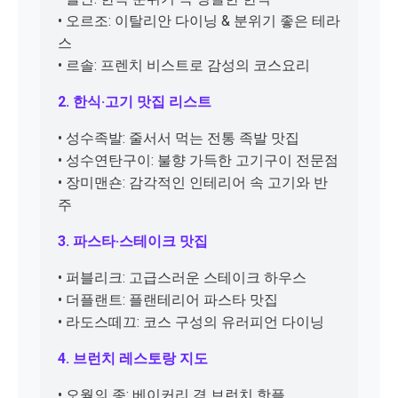
• 오르조: 이탈리안 다이닝 & 분위기 좋은 테라
스
• 르솔: 프렌치 비스트로 감성의 코스요리
2. 한식·고기 맛집 리스트
• 성수족발: 줄서서 먹는 전통 족발 맛집
• 성수연탄구이: 불향 가득한 고기구이 전문점
• 장미맨숀: 감각적인 인테리어 속 고기와 반
주
3. 파스타·스테이크 맛집
• 퍼블리크: 고급스러운 스테이크 하우스
• 더플랜트: 플랜테리어 파스타 맛집
• 라도스떼끄: 코스 구성의 유러피언 다이닝
4. 브런치 레스토랑 지도
• 오월의 종: 베이커리 겸 브런치 핫플